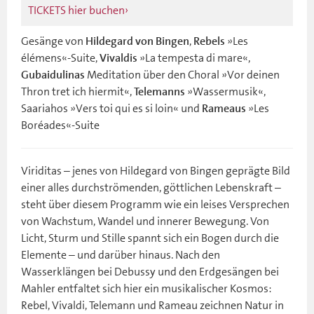
TICKETS hier buchen
Gesänge von
,
»Les
Hildegard von Bingen
Rebels
élémens«-Suite,
»La tempesta di mare«,
Vivaldis
Meditation über den Choral »Vor deinen
Gubaidulinas
Thron tret ich hiermit«,
»Wassermusik«,
Telemanns
Saariahos »Vers toi qui es si loin« und
»Les
Rameaus
Boréades«-Suite
Viriditas – jenes von Hildegard von Bingen geprägte Bild
einer alles durchströmenden, göttlichen Lebenskraft –
steht über diesem Programm wie ein leises Versprechen
von Wachstum, Wandel und innerer Bewegung. Von
Licht, Sturm und Stille spannt sich ein Bogen durch die
Elemente – und darüber hinaus. Nach den
Wasserklängen bei Debussy und den Erdgesängen bei
Mahler entfaltet sich hier ein musikalischer Kosmos:
Rebel, Vivaldi, Telemann und Rameau zeichnen Natur in