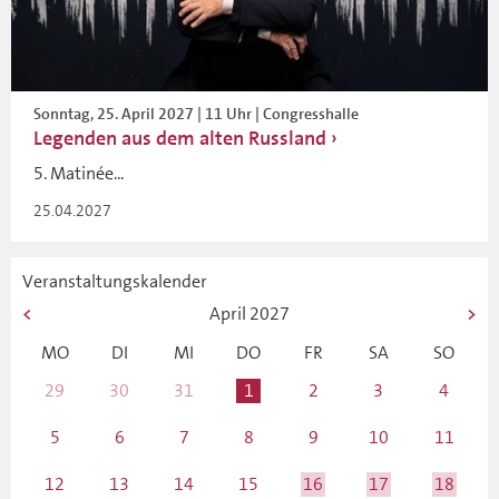
Sonntag, 25. April 2027 | 11 Uhr | Congresshalle
Legenden aus dem alten Russland
5. Matinée...
25.04.2027
Veranstaltungskalender
April
2027
MO
DI
MI
DO
FR
SA
SO
29
30
31
1
2
3
4
5
6
7
8
9
10
11
12
13
14
15
16
17
18