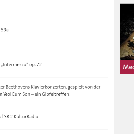
. 53a
 „Intermezzo“ op. 72
Med
nter Beethovens Klavierkonzerten, gespielt von der
 Yeol Eum Son – ein Gipfeltreffen!
f SR 2 KulturRadio