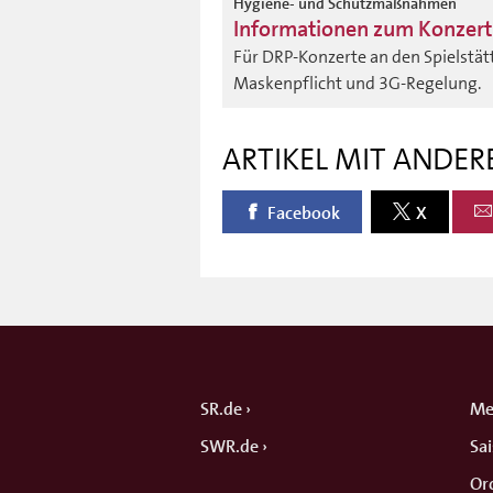
Hygiene- und Schutzmaßnahmen
Informationen zum Konzer
Für DRP-Konzerte an den Spielstät
Maskenpflicht und 3G-Regelung.
ARTIKEL MIT ANDER
Facebook
X
SR.de
Me
SWR.de
Sa
Or