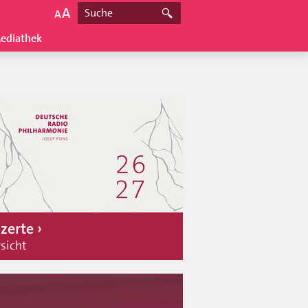
ediathek
zerte
sicht