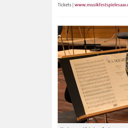
Tickets |
www.musikfestspielesaar.