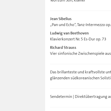
Yeol Eum Son, Klavier
Jean Sibelius
„Pan und Echo“, Tanz-Intermezzo op
Ludwig van Beethoven
Klavierkonzert Nr. 5 Es-Dur op. 73
Richard Strauss
Vier sinfonische Zwischenspiele aus
Das brillanteste und kraftvollste u
glänzenden südkoreanischen Solistin
Sendetermin | Direktübertragung au