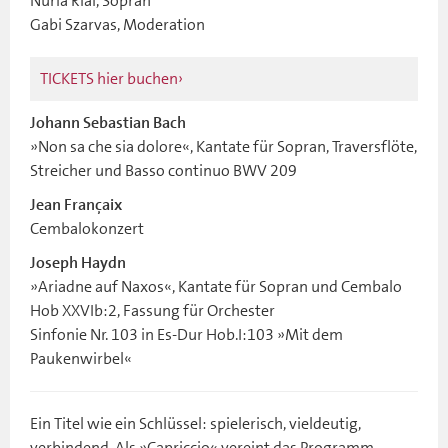
Nuria Rial, Sopran
Gabi Szarvas, Moderation
TICKETS hier buchen
Johann Sebastian Bach
»Non sa che sia dolore«, Kantate für Sopran, Traversflöte,
Streicher und Basso continuo BWV 209
Jean Françaix
Cembalokonzert
Joseph Haydn
»Ariadne auf Naxos«, Kantate für Sopran und Cembalo
Hob XXVIb:2, Fassung für Orchester
Sinfonie Nr. 103 in Es-Dur Hob.I:103 »Mit dem
Paukenwirbel«
Ein Titel wie ein Schlüssel: spielerisch, vieldeutig,
verbindend. Als »Capriccio« vereint das Programm