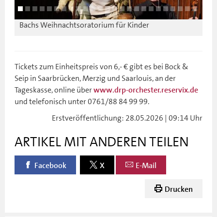
Bachs Weihnachtsoratorium für Kinder
Bachs
Tickets zum Einheitspreis von 6,- € gibt es bei Bock &
Seip in Saarbrücken, Merzig und Saarlouis, an der
Tageskasse, online über
www.drp-orchester.reservix.de
und telefonisch unter 0761/88 84 99 99.
Erstveröffentlichung: 28.05.2026 | 09:14 Uhr
ARTIKEL MIT ANDEREN TEILEN
Facebook
X
E-Mail
Drucken