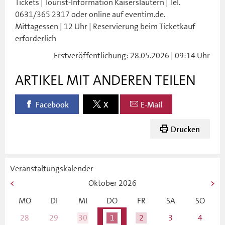
Tickets | Tourist-Information Kaiserslautern | Tel.
0631/365 2317 oder online auf eventim.de.
Mittagessen | 12 Uhr | Reservierung beim Ticketkauf
erforderlich
Erstveröffentlichung: 28.05.2026 | 09:14 Uhr
ARTIKEL MIT ANDEREN TEILEN
Facebook
X
E-Mail
Drucken
Veranstaltungskalender
Oktober
2026
MO
DI
MI
DO
FR
SA
SO
28
29
30
1
2
3
4