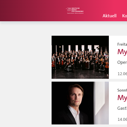
Aktuell
Ko
Freit
My
Oper
12.0
Sonnt
My
Gast
14.0