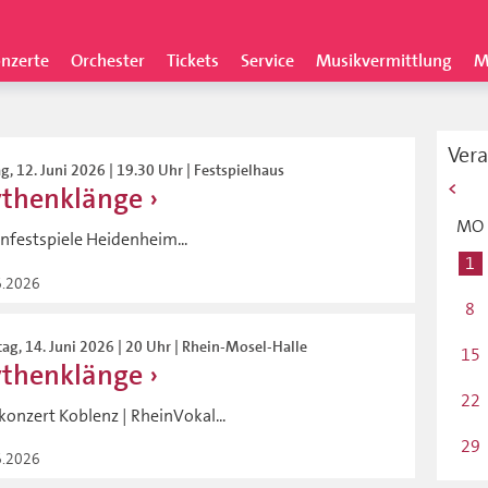
nzerte
Orchester
Tickets
Service
Musikvermittlung
M
Ver
ag, 12. Juni 2026 | 19.30 Uhr | Festspielhaus
thenklänge
MO
nfestspiele Heidenheim...
1
6.2026
8
ag, 14. Juni 2026 | 20 Uhr | Rhein-Mosel-Halle
15
thenklänge
22
konzert Koblenz | RheinVokal...
29
6.2026