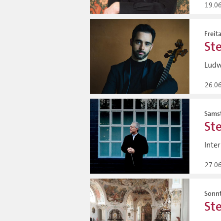
19.0
Freit
St
Ludw
26.0
Samst
St
Inte
27.0
Sonnt
St