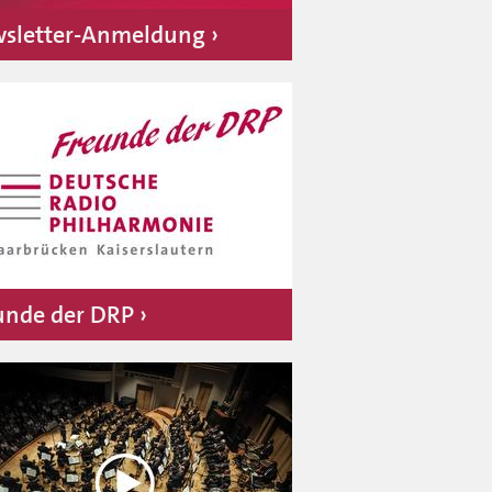
sletter-Anmeldung
unde der DRP