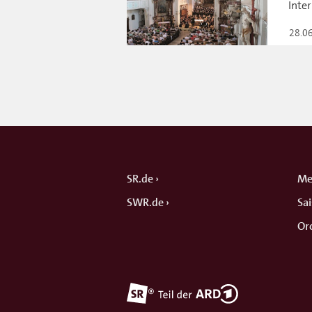
Inte
28.0
SR.de
Me
SWR.de
Sa
Or