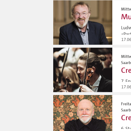
Mittw
Mu
Ludw
»Past
17.0
Mittw
Saar
Cre
7. E
17.0
Freit
Saar
Cre
6. St