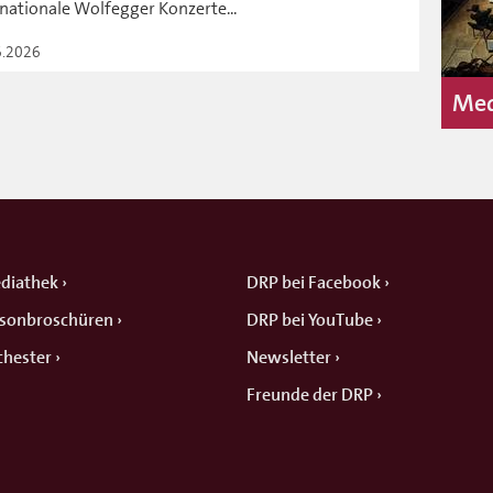
rnationale Wolfegger Konzerte...
6.2026
Med
diathek
DRP bei Facebook
isonbroschüren
DRP bei YouTube
chester
Newsletter
Freunde der DRP