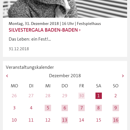
Montag, 31. Dezember 2018 | 16 Uhr | Festspielhaus
SILVESTERGALA BADEN-BADEN
Das Leben: ein Fest!...
31.12.2018
Veranstaltungskalender
Dezember
2018
MO
DI
MI
DO
FR
SA
SO
26
27
28
29
30
1
2
3
4
5
6
7
8
9
10
11
12
13
14
15
16