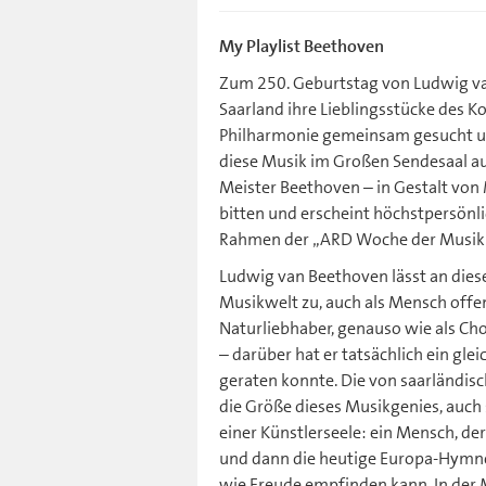
My Playlist Beethoven
Zum 250. Geburtstag von Ludwig v
Saarland ihre Lieblingsstücke des 
Philharmonie gemeinsam gesucht und
diese Musik im Großen Sendesaal au
Meister Beethoven – in Gestalt von 
bitten und erscheint höchstpersönl
Rahmen der „ARD Woche der Musik 
Ludwig van Beethoven lässt an diese
Musikwelt zu, auch als Mensch offenb
Naturliebhaber, genauso wie als Cho
– darüber hat er tatsächlich ein gle
geraten konnte. Die von saarländisc
die Größe dieses Musikgenies, auch 
einer Künstlerseele: ein Mensch, de
und dann die heutige Europa-Hymne
wie Freude empfinden kann. In der 