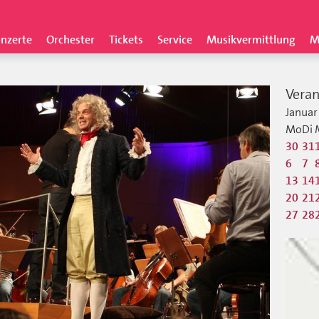
nzerte
Orchester
Tickets
Service
Musikvermittlung
M
Veran
Januar
Mo
Di
30
31
6
7
13
14
20
21
27
28