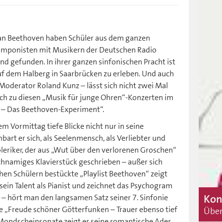
an Beethoven haben Schüler aus dem ganzen
Komponisten mit Musikern der Deutschen Radio
 gefunden. In ihrer ganzen sinfonischen Pracht ist
f dem Halberg in Saarbrücken zu erleben. Und auch
Moderator Roland Kunz – lässt sich nicht zwei Mal
ich zu diesen „Musik für junge Ohren“-Konzerten im
– Das Beethoven-Experiment“.
m Vormittag tiefe Blicke nicht nur in seine
art er sich, als Seelenmensch, als Verliebter und
leriker, der aus „Wut über den verlorenen Groschen“
ichnamiges Klavierstück geschrieben – außer sich
hen Schülern bestückte „Playlist Beethoven“ zeigt
sein Talent als Pianist und zeichnet das Psychogram
Kon
r – hört man den langsamen Satz seiner 7. Sinfonie
 „Freude schöner Götterfunken – Trauer ebenso tief
Über
Mondscheinsonate zeigt er seine romantische Ader,