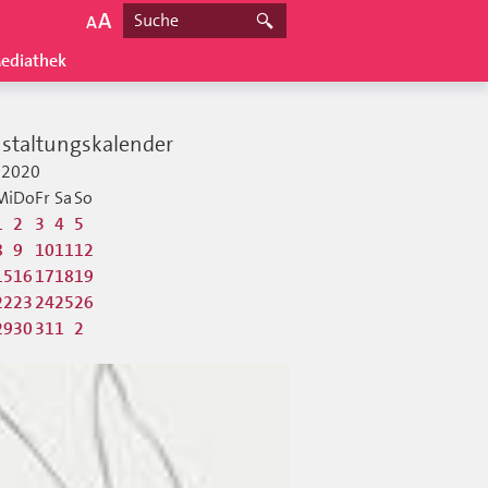
ediathek
staltungskalender
2020
Mi
Do
Fr
Sa
So
1
2
3
4
5
8
9
10
11
12
15
16
17
18
19
22
23
24
25
26
29
30
31
1
2