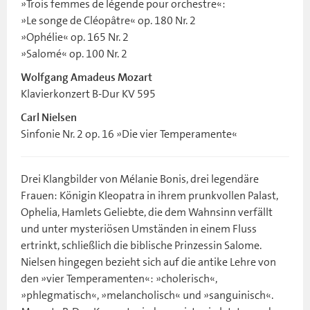
»Trois femmes de légende pour orchestre«:
»Le songe de Cléopâtre« op. 180 Nr. 2
»Ophélie« op. 165 Nr. 2
»Salomé« op. 100 Nr. 2
Wolfgang Amadeus Mozart
Klavierkonzert B-Dur KV 595
Carl Nielsen
Sinfonie Nr. 2 op. 16 »Die vier Temperamente«
Drei Klangbilder von Mélanie Bonis, drei legendäre
Frauen: Königin Kleopatra in ihrem prunkvollen Palast,
Ophelia, Hamlets Geliebte, die dem Wahnsinn verfällt
und unter mysteriösen Umständen in einem Fluss
ertrinkt, schließlich die biblische Prinzessin Salome.
Nielsen hingegen bezieht sich auf die antike Lehre von
den »vier Temperamenten«: »cholerisch«,
»phlegmatisch«, »melancholisch« und »sanguinisch«.