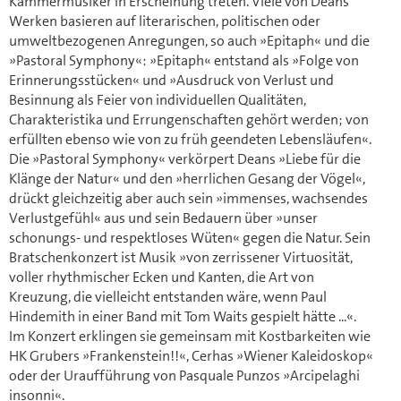
Kammermusiker in Erscheinung treten. Viele von Deans
Werken basieren auf literarischen, politischen oder
umweltbezogenen Anregungen, so auch »Epitaph« und die
»Pastoral Symphony«: »Epitaph« entstand als »Folge von
Erinnerungsstücken« und »Ausdruck von Verlust und
Besinnung als Feier von individuellen Qualitäten,
Charakteristika und Errungenschaften gehört werden; von
erfüllten ebenso wie von zu früh geendeten Lebensläufen«.
Die »Pastoral Symphony« verkörpert Deans »Liebe für die
Klänge der Natur« und den »herrlichen Gesang der Vögel«,
drückt gleichzeitig aber auch sein »immenses, wachsendes
Verlustgefühl« aus und sein Bedauern über »unser
schonungs- und respektloses Wüten« gegen die Natur. Sein
Bratschenkonzert ist Musik »von zerrissener Virtuosität,
voller rhythmischer Ecken und Kanten, die Art von
Kreuzung, die vielleicht entstanden wäre, wenn Paul
Hindemith in einer Band mit Tom Waits gespielt hätte ...«.
Im Konzert erklingen sie gemeinsam mit Kostbarkeiten wie
HK Grubers »Frankenstein!!«, Cerhas »Wiener Kaleidoskop«
oder der Uraufführung von Pasquale Punzos »Arcipelaghi
insonni«.