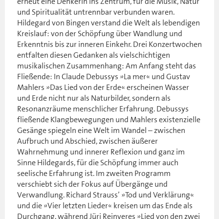
erneut eine Denkerin ins Zentrum, für die Musik, Natur
und Spiritualität untrennbar verbunden waren.
Hildegard von Bingen verstand die Welt als lebendigen
Kreislauf: von der Schöpfung über Wandlung und
Erkenntnis bis zur inneren Einkehr. Drei Konzertwochen
entfalten diesen Gedanken als vielschichtigen
musikalischen Zusammenhang: Am Anfang steht das
Fließende: In Claude Debussys »La mer« und Gustav
Mahlers »Das Lied von der Erde« erscheinen Wasser
und Erde nicht nur als Naturbilder, sondern als
Resonanzräume menschlicher Erfahrung. Debussys
fließende Klangbewegungen und Mahlers existenzielle
Gesänge spiegeln eine Welt im Wandel – zwischen
Aufbruch und Abschied, zwischen äußerer
Wahrnehmung und innerer Reflexion und ganz im
Sinne Hildegards, für die Schöpfung immer auch
seelische Erfahrung ist. Im zweiten Programm
verschiebt sich der Fokus auf Übergänge und
Verwandlung. Richard Strauss’ »Tod und Verklärung«
und die »Vier letzten Lieder« kreisen um das Ende als
Durchgang, während Jüri Reinveres »Lied von den zwei