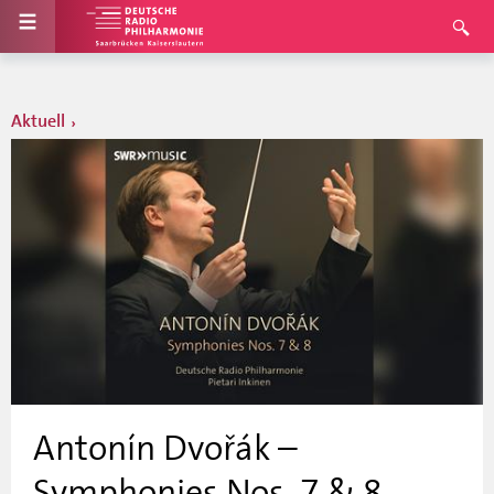
Aktuell
Antonín Dvořák –
Symphonies Nos. 7 & 8