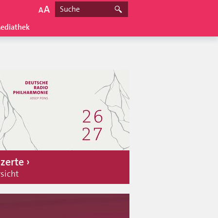
ediathek
zerte
sicht