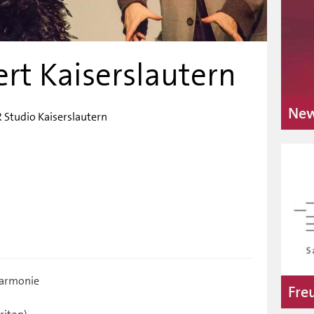
rt Kaiserslautern
New
R Studio Kaiserslautern
harmonie
Fre