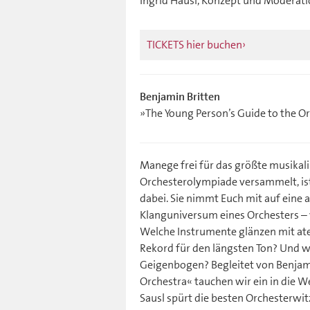
Ingrid Hausl, Konzept und Moderat
TICKETS hier buchen
Benjamin Britten
»The Young Person’s Guide to the O
Manege frei für das größte musikali
Orchesterolympiade versammelt, ist S
dabei. Sie nimmt Euch mit auf eine
Klanguniversum eines Orchesters – 
Welche Instrumente glänzen mit a
Rekord für den längsten Ton? Und wi
Geigenbogen? Begleitet von Benjami
Orchestra« tauchen wir ein in die We
Sausl spürt die besten Orchesterwit