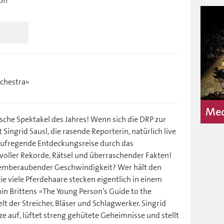
ion
rchestra«
Med
sche Spektakel des Jahres! Wenn sich die DRP zur
ingrid Sausl, die rasende Reporterin, natürlich live
 aufregende Entdeckungsreise durch das
voller Rekorde, Rätsel und überraschender Fakten!
temberaubender Geschwindigkeit? Wer hält den
e viele Pferdehaare stecken eigentlich in einem
n Brittens »The Young Person’s Guide to the
lt der Streicher, Bläser und Schlagwerker. Singrid
ze auf, lüftet streng gehütete Geheimnisse und stellt