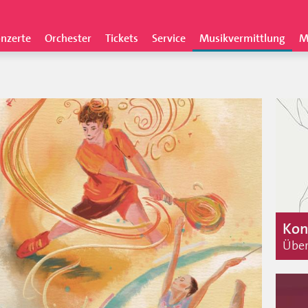
nzerte
Orchester
Tickets
Service
Musikvermittlung
M
Kon
Über