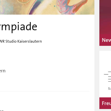
ympiade
New
SWR Studio Kaiserslautern
ern
Fre