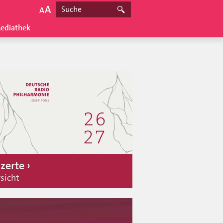
ediathek
zerte
sicht