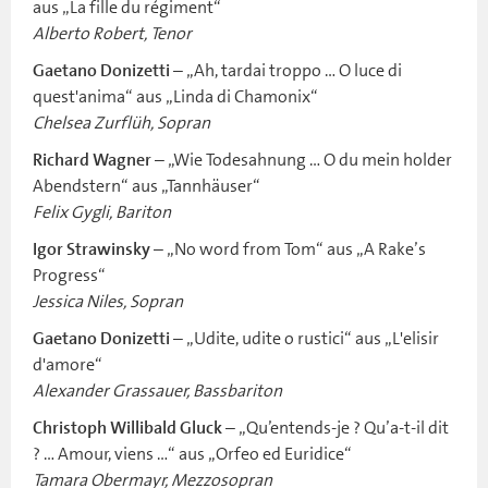
aus „La fille du régiment“
Alberto Robert, Tenor
– „Ah, tardai troppo … O luce di
Gaetano Donizetti
quest'anima“ aus „Linda di Chamonix“
Chelsea Zurflüh, Sopran
– „Wie Todesahnung … O du mein holder
Richard Wagner
Abendstern“ aus „Tannhäuser“
Felix Gygli, Bariton
– „No word from Tom“ aus „A Rake’s
Igor Strawinsky
Progress“
Jessica Niles, Sopran
„Udite, udite o rustici“ aus „L'elisir
Gaetano Donizetti –
d'amore“
Alexander Grassauer, Bassbariton
– „Qu’entends-je ? Qu’a-t-il dit
Christoph Willibald Gluck
? … Amour, viens …“ aus „Orfeo ed Euridice“
Tamara Obermayr, Mezzosopran