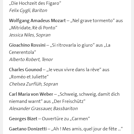
„Die Hochzeit des Figaro“
Felix Gygli, Bariton
– „Nel grave tormento“ aus
Wolfgang Amadeus Mozart
„Mitridate, Rè di Ponto“
Jessica Niles, Sopran
– „Si ritrovarla io giuro“ aus „La
Gioachino Rossini
Cenerentola“
Alberto Robert, Tenor
– „Je veux vivre dans la rêve“ aus
Charles Gounod
„Roméo et Juliette“
Chelsea Zurflüh, Sopran
– „Schweig, schweig, damit dich
Carl Maria von Weber
niemand warnt“ aus „Der Freischütz“
Alexander Grassauer, Bassbariton
– Ouvertüre zu „Carmen“
Georges Bizet
– „Ah ! Mes amis, quel jour de fête …“
Gaetano Donizetti