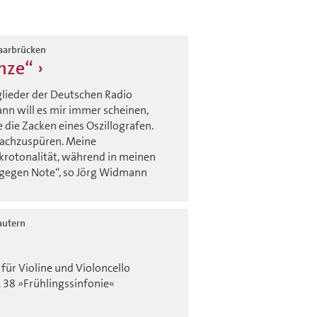
Saarbrücken
nze“
lieder der Deutschen Radio
ann will es mir immer scheinen,
 die Zacken eines Oszillografen.
nachzuspüren. Meine
ikrotonalität, während in meinen
 gegen Note“, so Jörg Widmann
autern
 für Violine und Violoncello
. 38 »Frühlingssinfonie«