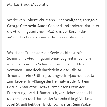
Markus Brock, Moderation
Werke von
,
,
Robert Schumann
Erich Wolfgang Korngold
,
und anderen, darunter
George Gershwin
Aaron Copland
die »Frühlingssinfonie«, »Czárdás der Rosalinde«,
»Mariettas Lied«, »Summertime« und »Rodeo«
Wo ist der Ort, an dem die Seele leichter wird?
Schumanns »Frühlingssinfonie« beginnt mit einem
inneren Erwachen. Schumann wollte keine Natur
vertonen – und doch durchzieht die Musik, so
Schumann, ein »Frühlingsdrang«, ein »jauchzendes Ja
zum Leben«. In »Klänge der Heimat« ist der Ort ein
Gefühl. »Mariettas Lied« sucht diesen Ort in der
Erinnerung – zart, träumerisch, von Liebessehnsucht
durchzogen, doch hinter der Schönheit liegt Verlust.
Josef Strauß hebt den Blick noch weiter: Sein Walzer