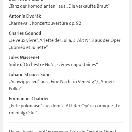
„Tanz der Komödianten“ aus „Die verkaufte Braut“
Antonín Dvořák
„Karneval“, Konzertouvertüre op. 92
Charles Gounod
„Je veux vivre“, Ariette der Julia, 1. Akt Nr. 3 aus der Oper
„Roméo et Juliette“
Jules Massenet
Suite d’Orchestre Nr. 5 „scènes napolitaines“
Johann Strauss Sohn
„Schwippslied“ aus „Eine Nacht in Venedig“/„Annen-
Polka“
Emmanuel Chabrier
„Fête polonaise“ aus dem 2. Akt der Opéra-comique „Le
roi malgré lui“
Helau, Alaaf – und Vorhang auf für ein Fest der Sinne!