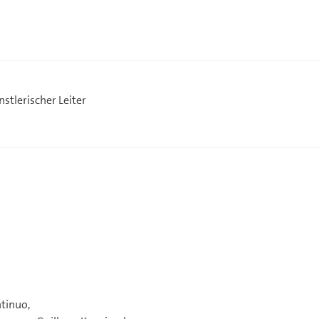
stlerischer Leiter
ntinuo,